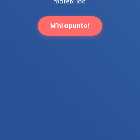
mateix lloc.
M'hi apunto!